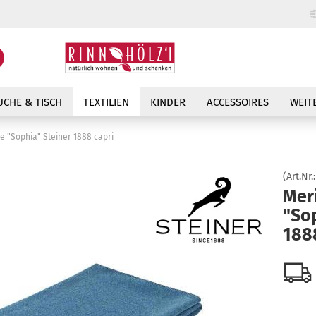
Lieferland
Suche...
E-Mail
ÜCHE & TISCH
TEXTILIEN
KINDER
ACCESSOIRES
WEIT
Passwort
e "Sophia" Steiner 1888 capri
(Art.Nr.
Mer
"So
Konto erstellen
188
Passwort vergessen