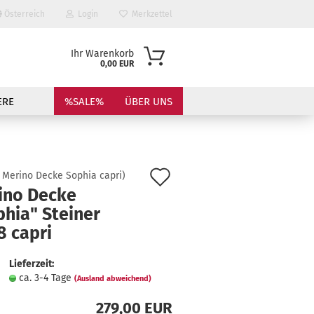
Österreich
Login
Merkzettel
Ihr Warenkorb
0,00 EUR
ERE
%SALE%
ÜBER UNS
Auf
:
Merino Decke Sophia capri
)
ino Decke
den
phia" Steiner
Merkzettel
8 capri
?
Lieferzeit:
ca. 3-4 Tage
(Ausland abweichend)
279,00 EUR