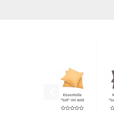
Kissenhülle
K
"Sylt" Uni gold
"Sy