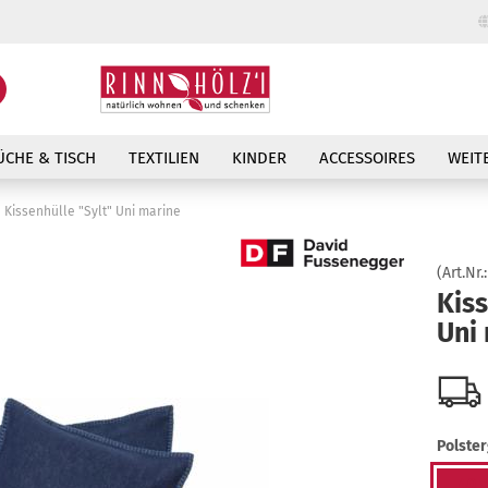
Lieferland
Suche...
E-Mail
ÜCHE & TISCH
TEXTILIEN
KINDER
ACCESSOIRES
WEIT
Passwort
Kissenhülle "Sylt" Uni marine
(Art.Nr.
Kiss
Uni
Konto erstellen
Passwort vergessen
Polste
40 x