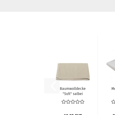
Baumwolldecke
M
"Sylt" salbei
S