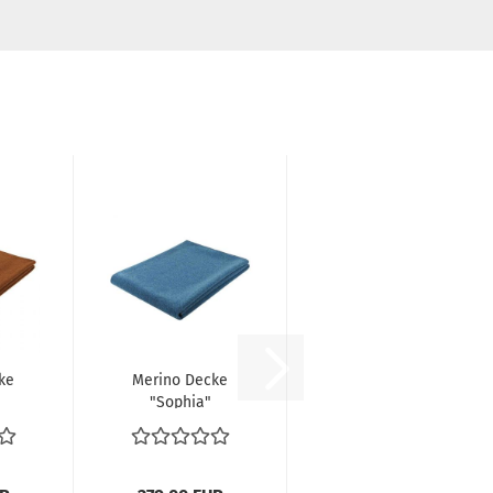
ke
Merino Decke
"Sophia"
88
Steiner 1888
capri...