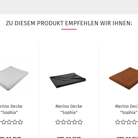
ZU DIESEM PRODUKT EMPFEHLEN WIR IHNEN:
erino Decke
Merino Decke
Merino Dec
"Sophia"
"Sophia"
"Sophia"
teiner 1888
Steiner 1888
Steiner 18
marmor...
graphit...
rost...