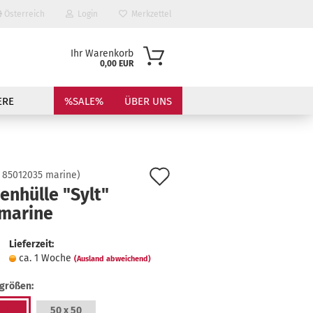
Österreich
Login
Merkzettel
Ihr Warenkorb
0,00 EUR
ERE
%SALE%
ÜBER UNS
Auf
:
85012035 marine
)
enhülle "Sylt"
den
 marine
Merkzettel
?
Lieferzeit:
ca. 1 Woche
(Ausland abweichend)
rgrößen:
 40
50 x 50