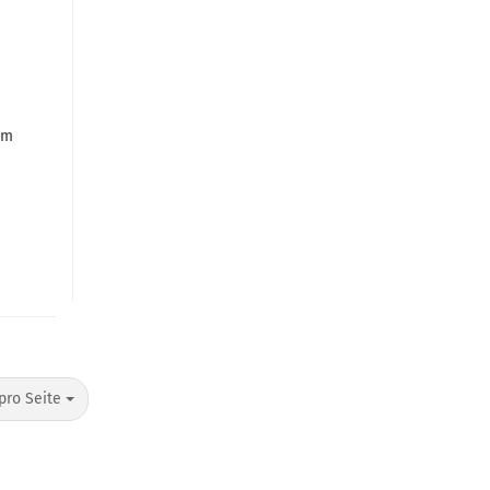
mm
o Seite
pro Seite