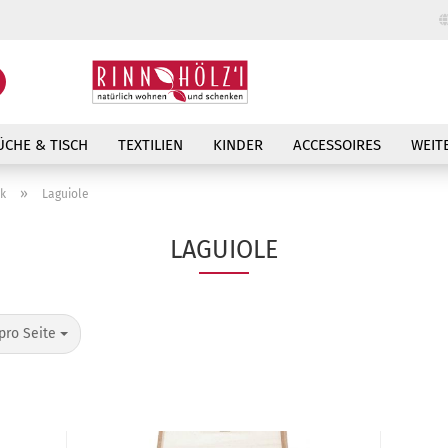
Lieferland
Suche...
E-Mail
ÜCHE & TISCH
TEXTILIEN
KINDER
ACCESSOIRES
WEIT
Passwort
»
k
Laguiole
LAGUIOLE
Konto erstellen
o Seite
pro Seite
Passwort vergessen