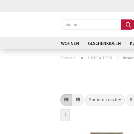
WOHNEN
GESCHENKIDEEN
K
»
»
Startseite
KÜCHE & TISCH
Bestec
Sortieren nach
pr
Sortieren nach
8 
1