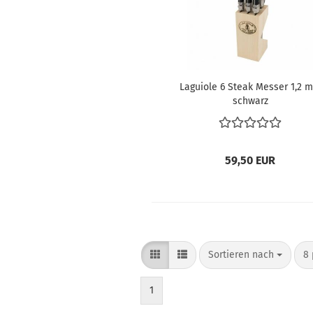
Laguiole 6 Steak Messer 1,2 
schwarz
59,50 EUR
Sortieren nach
pr
Sortieren nach
8 
1