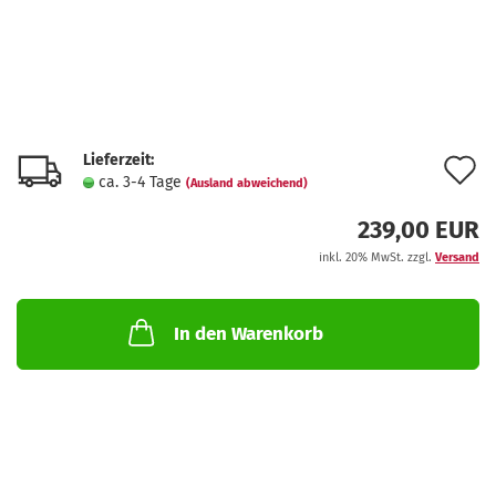
Lieferzeit:
A
ca. 3-4 Tage
(Ausland abweichend)
d
239,00 EUR
M
inkl. 20% MwSt. zzgl.
Versand
In den Warenkorb