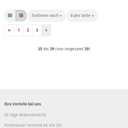
Sortieren nach
pro Seite
Sortieren nach
8 pro Seite
«
1
2
3
4
25
bis
29
(von insgesamt
29
)
Ihre Vorteile bei uns
30 Tage Widerrufsrecht
Kostenloser Versand ab 45€ (A)